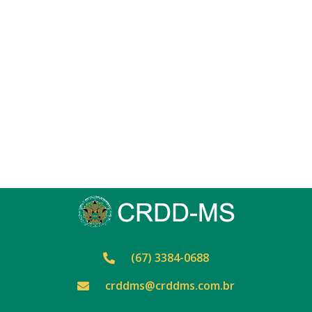
(67) 3384-0688
crddms@crddms.com.br