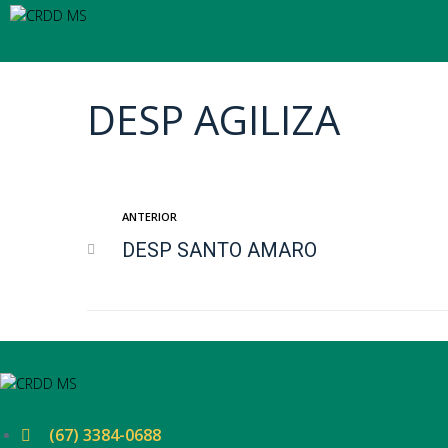
Ir
para
o
conteúdo
DESP AGILIZA
Navegação
Anterior
ANTERIOR
DESP SANTO AMARO
de
Post
(67) 3384-0688